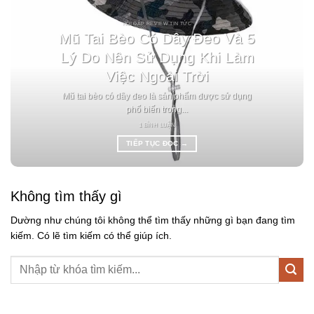
HỎI ĐÁP REVIEW TIN TỨC
Mũ Tai Bèo Có Dây Đeo Và 5
Lý Do Nên Sử Dụng Khi Làm
Việc Ngoài Trời
Mũ tai bèo có dây đeo là sản phẩm được sử dụng
phổ biến trong...
1 BÌNH LUẬN
TIẾP TỤC ĐỌC
→
Không tìm thấy gì
Dường như chúng tôi không thể tìm thấy những gì bạn đang tìm
kiếm. Có lẽ tìm kiếm có thể giúp ích.