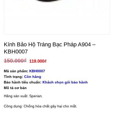
Kính Bảo Hộ Tráng Bạc Pháp A904 –
KBH0007
150.000
₫
Giá
Giá
119.000
₫
gốc
hiện
là:
tại
150.000₫.
là:
Mã sản phẩm:
KBH0007
119.000₫.
Tình trạng:
Còn hàng
Bảo hành tiêu chuẩn:
Khách chọn gói bảo hành
Mô tả cơ bản
Hãng sản xuất: Sperian.
Công dụng: Chống hóa chất gây hại cho mắt.