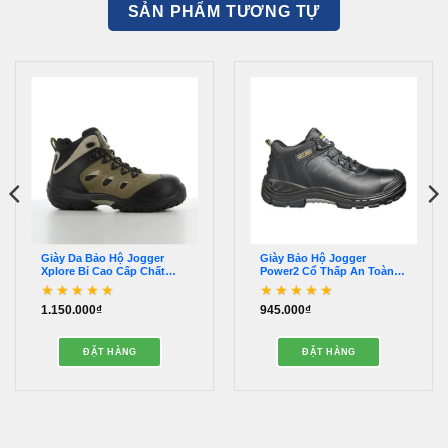
SẢN PHẨM TƯƠNG TỰ
Giày Da Bảo Hộ Jogger
Giày Bảo Hộ Jogger
Xplore Bỉ Cao Cấp Chất
Power2 Cổ Thấp An Toàn
Lượng – GDA0047
Chất Lượng – GDA0045
1.150.000
₫
945.000
₫
Được xếp hạng
5
5
Được xếp hạng
5
5
sao
sao
.
ĐẶT HÀNG
ĐẶT HÀNG