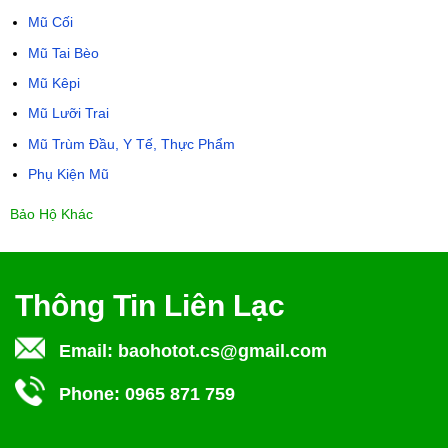
Mũ Cối
Mũ Tai Bèo
Mũ Kêpi
Mũ Lưỡi Trai
Mũ Trùm Đầu, Y Tế, Thực Phẩm
Phụ Kiện Mũ
Bảo Hộ Khác
Thông Tin Liên Lạc
Email:
baohotot.cs@gmail.com
Phone:
0965 871 759