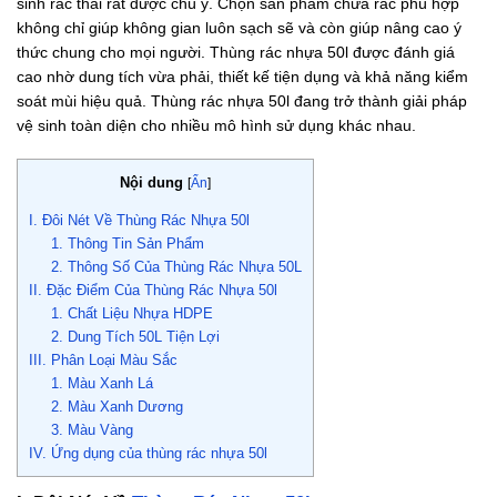
sinh rác thải rất được chú ý. Chọn sản phẩm chứa rác phù hợp
không chỉ giúp không gian luôn sạch sẽ và còn giúp nâng cao ý
thức chung cho mọi người. Thùng rác nhựa 50l được đánh giá
cao nhờ dung tích vừa phải, thiết kế tiện dụng và khả năng kiểm
soát mùi hiệu quả. Thùng rác nhựa 50l đang trở thành giải pháp
vệ sinh toàn diện cho nhiều mô hình sử dụng khác nhau.
Nội dung
[
Ẩn
]
I. Đôi Nét Về Thùng Rác Nhựa 50l
1. Thông Tin Sản Phẩm
2. Thông Số Của Thùng Rác Nhựa 50L
II. Đặc Điểm Của Thùng Rác Nhựa 50l
1. Chất Liệu Nhựa HDPE
2. Dung Tích 50L Tiện Lợi
III. Phân Loại Màu Sắc
1. Màu Xanh Lá
2. Màu Xanh Dương
3. Màu Vàng
IV. Ứng dụng của thùng rác nhựa 50l