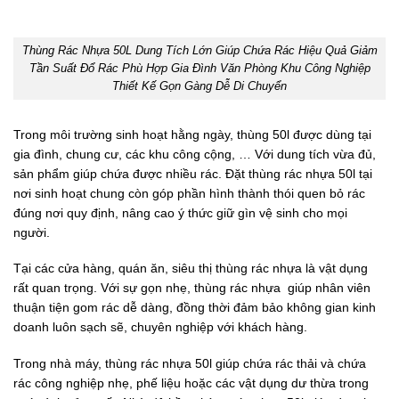
Thùng Rác Nhựa 50L Dung Tích Lớn Giúp Chứa Rác Hiệu Quả Giảm
Tần Suất Đổ Rác Phù Hợp Gia Đình Văn Phòng Khu Công Nghiệp
Thiết Kế Gọn Gàng Dễ Di Chuyển
Trong môi trường sinh hoạt hằng ngày, thùng 50l được dùng tại
gia đình, chung cư, các khu công cộng, … Với dung tích vừa đủ,
sản phẩm giúp chứa được nhiều rác. Đặt thùng rác nhựa 50l tại
nơi sinh hoạt chung còn góp phần hình thành thói quen bỏ rác
đúng nơi quy định, nâng cao ý thức giữ gìn vệ sinh cho mọi
người.
Tại các cửa hàng, quán ăn, siêu thị thùng rác nhựa là vật dụng
rất quan trọng. Với sự gọn nhẹ, thùng rác nhựa giúp nhân viên
thuận tiện gom rác dễ dàng, đồng thời đảm bảo không gian kinh
doanh luôn sạch sẽ, chuyên nghiệp với khách hàng.
Trong nhà máy, thùng rác nhựa 50l giúp chứa rác thải và chứa
rác công nghiệp nhẹ, phế liệu hoặc các vật dụng dư thừa trong