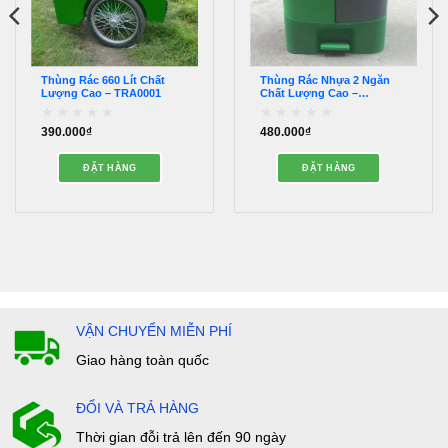
Thùng Rác 660 Lít Chất
Thùng Rác Nhựa 2 Ngăn
Lượng Cao – TRA0001
Chất Lượng Cao –
TRA0009
390.000
₫
480.000
₫
Được
Được
xếp
xếp
hạng
hạng
ĐẶT HÀNG
ĐẶT HÀNG
0
0
5
5
sao
sao
VẬN CHUYỂN MIỄN PHÍ
Giao hàng toàn quốc
ĐỔI VÀ TRẢ HÀNG
Thời gian đỗi trả lên đến 90 ngày