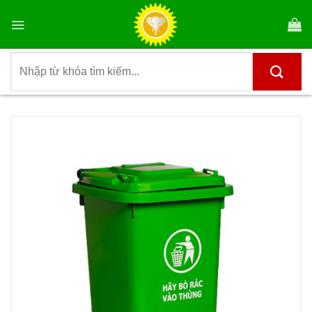
Bỏ
qua
nội
dung
Tìm
kiếm: