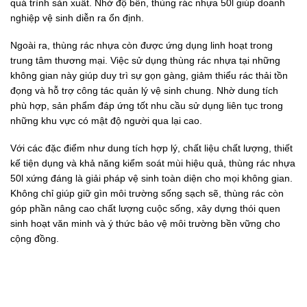
quá trình sản xuất. Nhờ độ bền, thùng rác nhựa 50l giúp doanh
nghiệp vệ sinh diễn ra ổn định.
Ngoài ra, thùng rác nhựa còn được ứng dụng linh hoạt trong
trung tâm thương mại. Việc sử dụng thùng rác nhựa tại những
không gian này giúp duy trì sự gọn gàng, giảm thiểu rác thải tồn
đọng và hỗ trợ công tác quản lý vệ sinh chung. Nhờ dung tích
phù hợp, sản phẩm đáp ứng tốt nhu cầu sử dụng liên tục trong
những khu vực có mật độ người qua lại cao.
Với các đặc điểm như dung tích hợp lý, chất liệu chất lượng, thiết
kế tiện dụng và khả năng kiểm soát mùi hiệu quả, thùng rác nhựa
50l xứng đáng là giải pháp vệ sinh toàn diện cho mọi không gian.
Không chỉ giúp giữ gìn môi trường sống sạch sẽ, thùng rác còn
góp phần nâng cao chất lượng cuộc sống, xây dựng thói quen
sinh hoạt văn minh và ý thức bảo vệ môi trường bền vững cho
cộng đồng.