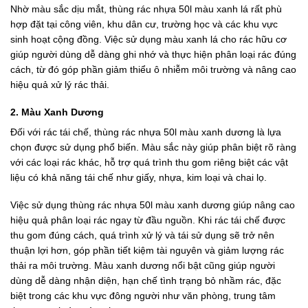
Nhờ màu sắc dịu mắt, thùng rác nhựa 50l màu xanh lá rất phù
hợp đặt tại công viên, khu dân cư, trường học và các khu vực
sinh hoạt cộng đồng. Việc sử dụng màu xanh lá cho rác hữu cơ
giúp người dùng dễ dàng ghi nhớ và thực hiện phân loại rác đúng
cách, từ đó góp phần giảm thiểu ô nhiễm môi trường và nâng cao
hiệu quả xử lý rác thải.
2. Màu Xanh Dương
Đối với rác tái chế, thùng rác nhựa 50l màu xanh dương là lựa
chọn được sử dụng phổ biến. Màu sắc này giúp phân biệt rõ ràng
với các loại rác khác, hỗ trợ quá trình thu gom riêng biệt các vật
liệu có khả năng tái chế như giấy, nhựa, kim loại và chai lọ.
Việc sử dụng thùng rác nhựa 50l màu xanh dương giúp nâng cao
hiệu quả phân loại rác ngay từ đầu nguồn. Khi rác tái chế được
thu gom đúng cách, quá trình xử lý và tái sử dụng sẽ trở nên
thuận lợi hơn, góp phần tiết kiệm tài nguyên và giảm lượng rác
thải ra môi trường. Màu xanh dương nổi bật cũng giúp người
dùng dễ dàng nhận diện, hạn chế tình trạng bỏ nhầm rác, đặc
biệt trong các khu vực đông người như văn phòng, trung tâm