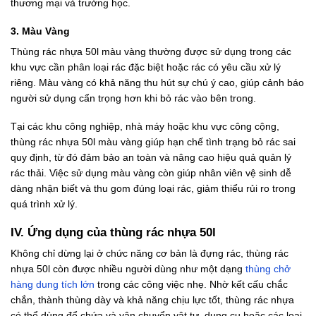
thương mại và trường học.
3. Màu Vàng
Thùng rác nhựa 50l màu vàng thường được sử dụng trong các
khu vực cần phân loại rác đặc biệt hoặc rác có yêu cầu xử lý
riêng. Màu vàng có khả năng thu hút sự chú ý cao, giúp cảnh báo
người sử dụng cẩn trọng hơn khi bỏ rác vào bên trong.
Tại các khu công nghiệp, nhà máy hoặc khu vực công cộng,
thùng rác nhựa 50l màu vàng giúp hạn chế tình trạng bỏ rác sai
quy định, từ đó đảm bảo an toàn và nâng cao hiệu quả quản lý
rác thải. Việc sử dụng màu vàng còn giúp nhân viên vệ sinh dễ
dàng nhận biết và thu gom đúng loại rác, giảm thiểu rủi ro trong
quá trình xử lý.
IV. Ứng dụng của thùng rác nhựa 50l
Không chỉ dừng lại ở chức năng cơ bản là đựng rác, thùng rác
nhựa 50l còn được nhiều người dùng như một dạng
thùng chở
hàng dung tích lớn
trong các công việc nhẹ. Nhờ kết cấu chắc
chắn, thành thùng dày và khả năng chịu lực tốt, thùng rác nhựa
có thể dùng để chứa và vận chuyển vật tư, dụng cụ hoặc các loại