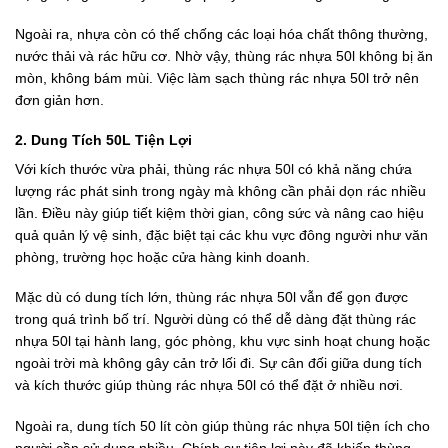
Ngoài ra, nhựa còn có thế chống các loại hóa chất thông thường,
nước thải và rác hữu cơ. Nhờ vậy, thùng rác nhựa 50l không bị ăn
mòn, không bám mùi. Việc làm sạch thùng rác nhựa 50l trở nên
đơn giản hơn.
2. Dung Tích 50L Tiện Lợi
Với kích thước vừa phải, thùng rác nhựa 50l có khả năng chứa
lượng rác phát sinh trong ngày mà không cần phải dọn rác nhiều
lần. Điều này giúp tiết kiệm thời gian, công sức và nâng cao hiệu
quả quản lý vệ sinh, đặc biệt tại các khu vực đông người như văn
phòng, trường học hoặc cửa hàng kinh doanh.
Mặc dù có dung tích lớn, thùng rác nhựa 50l vẫn để gọn được
trong quá trình bố trí. Người dùng có thể dễ dàng đặt thùng rác
nhựa 50l tại hành lang, góc phòng, khu vực sinh hoạt chung hoặc
ngoài trời mà không gây cản trở lối đi. Sự cân đối giữa dung tích
và kích thước giúp thùng rác nhựa 50l có thể đặt ở nhiều nơi.
Ngoài ra, dung tích 50 lít còn giúp thùng rác nhựa 50l tiện ích cho
người cần sử dụng nhiều. Chính sự tiện lợi này đã khiến thùng