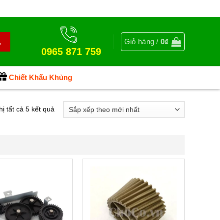
Giỏ hàng /
0
₫
0965 871 759
Chiết Khấu Khủng
Đã
hị tất cả 5 kết quả
sắp
xếp
theo
mới
nhất