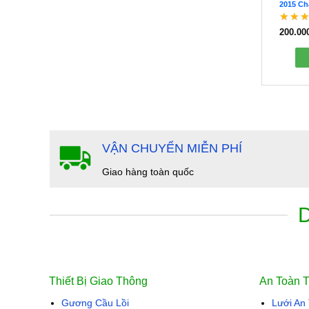
2015 Ch
BBR000
200.00
Được
5 sao
VẬN CHUYỂN MIỄN PHÍ
Giao hàng toàn quốc
Thiết Bị Giao Thông
An Toàn 
Gương Cầu Lồi
Lưới An