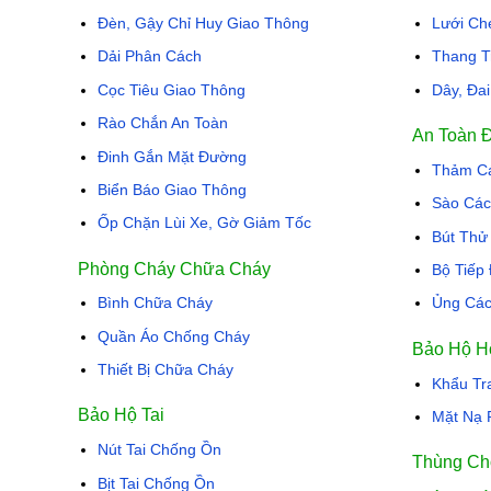
Đèn, Gậy Chỉ Huy Giao Thông
Lưới Ch
Dải Phân Cách
Thang T
Cọc Tiêu Giao Thông
Dây, Đa
Rào Chắn An Toàn
An Toàn 
Đinh Gắn Mặt Đường
Thảm Cá
Biển Báo Giao Thông
Sào Các
Ốp Chặn Lùi Xe, Gờ Giảm Tốc
Bút Thử
Phòng Cháy Chữa Cháy
Bộ Tiếp
Bình Chữa Cháy
Ủng Các
Quần Áo Chống Cháy
Bảo Hộ H
Thiết Bị Chữa Cháy
Khẩu Tr
Bảo Hộ Tai
Mặt Nạ 
Nút Tai Chống Ồn
Thùng Ch
Bịt Tai Chống Ồn