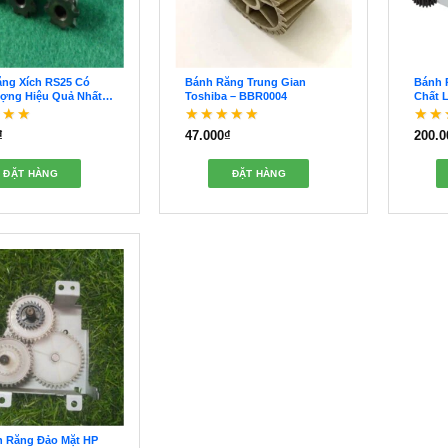
ng Xích RS25 Có
Bánh Răng Trung Gian
Bánh 
ợng Hiệu Quả Nhất –
Toshiba – BBR0004
Chất 
3
Lợi –
₫
47.000
₫
200.0
 xếp hạng
5
Được xếp hạng
5
Đượ
5 sao
5 sa
ĐẶT HÀNG
ĐẶT HÀNG
h Răng Đảo Mặt HP