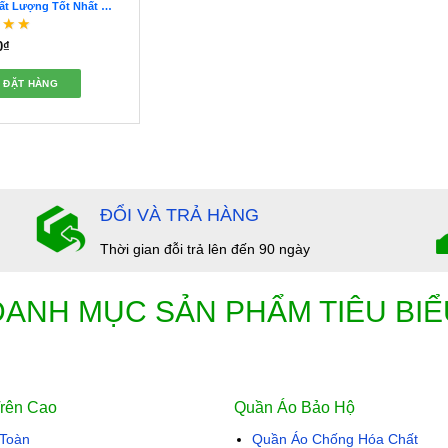
ất Lượng Tốt Nhất –
1
0
₫
 xếp hạng
5
ĐẶT HÀNG
ĐỔI VÀ TRẢ HÀNG
Thời gian đỗi trả lên đến 90 ngày
DANH MỤC SẢN PHẨM TIÊU BIỂ
Trên Cao
Quần Áo Bảo Hộ
 Toàn
Quần Áo Chống Hóa Chất