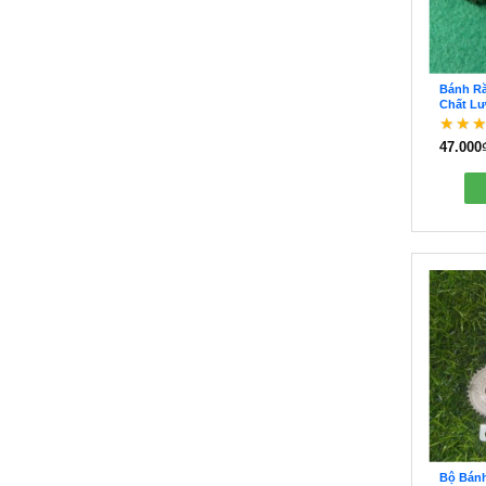
Bánh Ră
Chất Lư
BTD000
47.000
Được
5 sao
Bộ Bán