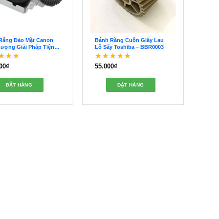
Răng Đảo Mặt Canon
Bánh Răng Cuộn Giấy Lau
Lượng Giải Pháp Tiện
Lô Sấy Toshiba – BBR0003
 BBR0002
00
₫
55.000
₫
c xếp hạng
5
Được xếp hạng
5
o
5 sao
ĐẶT HÀNG
ĐẶT HÀNG