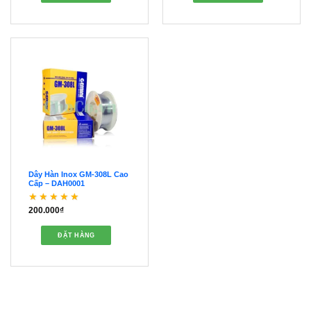
Dây Hàn Inox GM-308L Cao
Cấp – DAH0001
200.000
₫
Được xếp hạng
5
5
sao
ĐẶT HÀNG