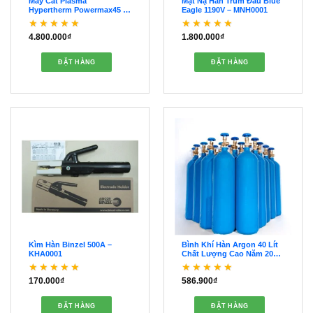
Máy Cắt Plasma
Mặt Nạ Hàn Trùm Đầu Blue
Hypertherm Powermax45 –
Eagle 1190V – MNH0001
MCP0001
4.800.000
₫
1.800.000
₫
Được xếp hạng
5
5
Được xếp hạng
5
5
sao
sao
ĐẶT HÀNG
ĐẶT HÀNG
Kìm Hàn Binzel 500A –
Bình Khí Hàn Argon 40 Lít
KHA0001
Chất Lượng Cao Năm 2024
– KHH0001
170.000
₫
586.900
₫
Được xếp hạng
5
5
Được xếp hạng
5
5
sao
sao
ĐẶT HÀNG
ĐẶT HÀNG