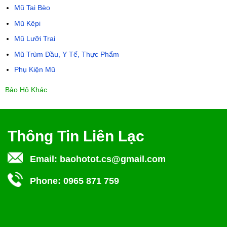
Mũ Tai Bèo
Mũ Kêpi
Mũ Lưỡi Trai
Mũ Trùm Đầu, Y Tế, Thực Phẩm
Phụ Kiện Mũ
Bảo Hộ Khác
Thông Tin Liên Lạc
Email:
baohotot.cs@gmail.com
Phone:
0965 871 759