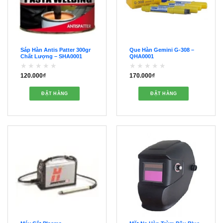
Sáp Hàn Antis Patter 300gr
Que Hàn Gemini G-308 –
Chất Lượng – SHA0001
QHA0001
120.000
₫
170.000
₫
Được
Được
xếp
xếp
hạng
hạng
ĐẶT HÀNG
ĐẶT HÀNG
0
0
5
5
sao
sao