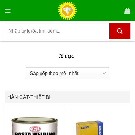
Bỏ
qua
nội
dung
Tìm
kiếm:
LỌC
HÀN CẮT-THIẾT BỊ