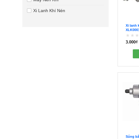
Xi Lanh Khí Nén
Xi lanh
XLK000
3.000
₫
Được
xếp
hạng
0
5
sao
Súng bắ