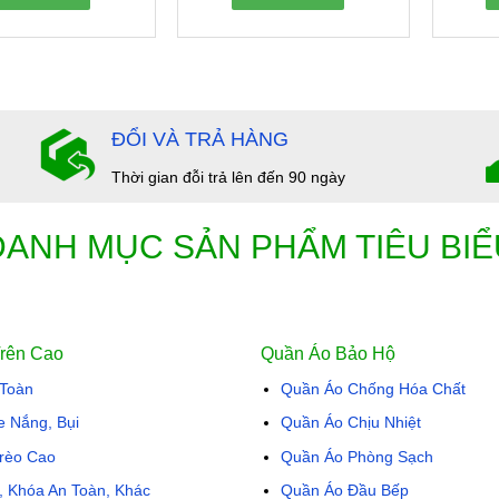
0
5
sao
ĐỔI VÀ TRẢ HÀNG
Thời gian đỗi trả lên đến 90 ngày
DANH MỤC SẢN PHẨM TIÊU BIỂ
Trên Cao
Quần Áo Bảo Hộ
 Toàn
Quần Áo Chống Hóa Chất
e Nắng, Bụi
Quần Áo Chịu Nhiệt
rèo Cao
Quần Áo Phòng Sạch
i, Khóa An Toàn, Khác
Quần Áo Đầu Bếp