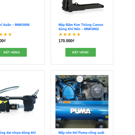
hí Xoắn – MNK0006
Máy Bấm Kim Thùng Carton
dùng Khí Nén – MNK0002
00
₫
170.000
₫
c xếp hạng
5
Được xếp hạng
5
o
5 sao
ĐẶT HÀNG
ĐẶT HÀNG
óng đai nhựa dùng khí
Máy nén khí Puma công suất