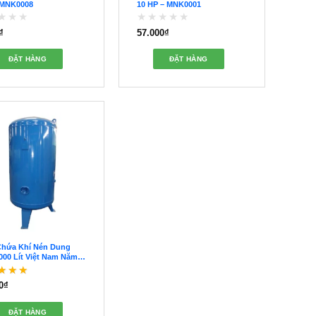
 MNK0008
10 HP – MNK0001
₫
57.000
₫
Được
xếp
hạng
ĐẶT HÀNG
ĐẶT HÀNG
0
5
sao
Chứa Khí Nén Dung
000 Lít Việt Nam Năm
– CKH0001
0
₫
c xếp hạng
5
o
ĐẶT HÀNG