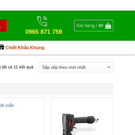
Giỏ hàng /
0
₫
0965 871 759
Chiết Khấu Khủng
Đã
ị tất cả 11 kết quả
sắp
xếp
theo
mới
nhất