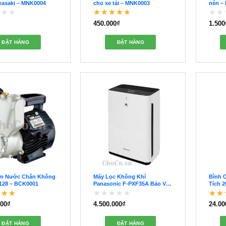
asaki – MNK0004
cho xe tải – MNK0003
nén –
450.000
₫
1.500
Được xếp hạng
5
Được
5 sao
xếp
hạng
ĐẶT HÀNG
ĐẶT HÀNG
0
5
sao
m Nước Chân Không
Máy Lọc Không Khí
Bình 
128 – BCK0001
Panasonic F-PXF35A Bảo Vệ
Tích 2
Sức Khỏe Gia Đình –
2024 
BLK0001
000
₫
4.500.000
₫
24.00
 xếp hạng
5
Được
Đượ
xếp
5 sa
hạng
ĐẶT HÀNG
ĐẶT HÀNG