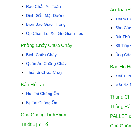
Rào Chắn An Toàn
An Toàn 
Đinh Gắn Mặt Đường
Thảm Cá
Biển Báo Giao Thông
Sào Các
Ốp Chặn Lùi Xe, Gờ Giảm Tốc
Bút Thử
Phòng Cháy Chữa Cháy
Bộ Tiếp
Bình Chữa Cháy
Ủng Các
Quần Áo Chống Cháy
Bảo Hộ H
Thiết Bị Chữa Cháy
Khẩu Tr
Bảo Hộ Tai
Mặt Nạ 
Nút Tai Chống Ồn
Thùng Ch
Bịt Tai Chống Ồn
Thùng Rá
Ghế Chông Tĩnh Điện
PALLET 
Thiết Bị Y Tế
Ghế Chốn