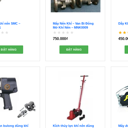
 khí nén SMC –
Máy Nén Khí – Van Bi Đóng
Dây K
1
Mở Khí Nén – MNK0009
750.000
₫
450.0
Được
Đượ
xếp
5 sa
hạng
ĐẶT HÀNG
ĐẶT HÀNG
0
5
sao
n bulong dùng khí
Kích thủy lực khí nén dùng
Máy đ