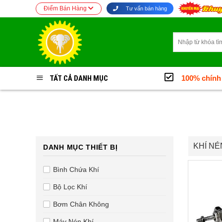
Bỏ
Điểm Bán Hàng
Tư vấn bán hàng
qua
nội
Tìm
dung
kiếm:
TẤT CẢ DANH MỤC
100% chính
KHÍ NÉ
DANH MỤC THIẾT BỊ
Bình Chứa Khí
Bộ Lọc Khí
Bơm Chân Không
Máy Nén Khí