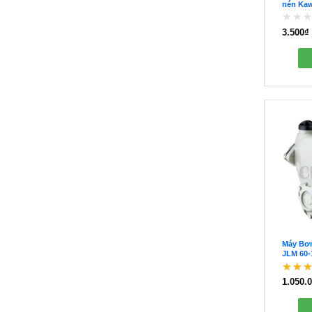
nén Kaw
3.500
₫
Được
xếp
hạng
0
5
sao
Máy Bơ
JLM 60-
1.050.
Được
5 sao