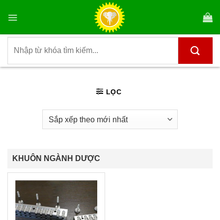
Bỏ
qua
nội
dung
Tìm
kiếm:
LỌC
KHUÔN NGÀNH DƯỢC