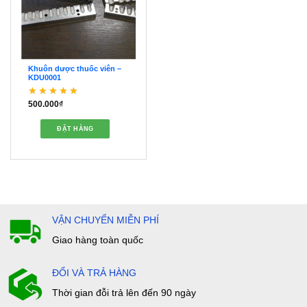
Khuôn dược thuốc viên –
KDU0001
500.000
₫
Được xếp hạng
5
5
sao
ĐẶT HÀNG
VẬN CHUYỂN MIỄN PHÍ
Giao hàng toàn quốc
ĐỔI VÀ TRẢ HÀNG
Thời gian đỗi trả lên đến 90 ngày