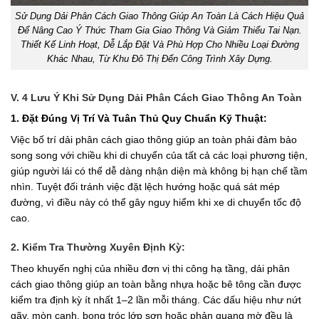
Sử Dụng Dải Phân Cách Giao Thông Giúp An Toàn Là Cách Hiệu Quả
Để Nâng Cao Ý Thức Tham Gia Giao Thông Và Giảm Thiểu Tai Nạn.
Thiết Kế Linh Hoạt, Dễ Lắp Đặt Và Phù Hợp Cho Nhiều Loại Đường
Khác Nhau, Từ Khu Đô Thị Đến Công Trình Xây Dựng.
V. 4 Lưu Ý Khi Sử Dụng Dải Phân Cách Giao Thông An Toàn
1. Đặt Đúng Vị Trí Và Tuân Thủ Quy Chuẩn Kỹ Thuật:
Việc bố trí dải phân cách giao thông giúp an toàn phải đảm bảo
song song với chiều khi di chuyển của tất cả các loại phương tiện,
giúp người lái có thể dễ dàng nhận diện mà không bị hạn chế tầm
nhìn. Tuyệt đối tránh việc đặt lệch hướng hoặc quá sát mép
đường, vì điều này có thể gây nguy hiểm khi xe di chuyển tốc độ
cao.
2. Kiểm Tra Thường Xuyên Định Kỳ:
Theo khuyến nghị của nhiều đơn vị thi công hạ tầng, dải phân
cách giao thông giúp an toàn bằng nhựa hoặc bê tông cần được
kiểm tra định kỳ ít nhất 1–2 lần mỗi tháng. Các dấu hiệu như nứt
gãy, mòn cạnh, bong tróc lớp sơn hoặc phản quang mờ đều là