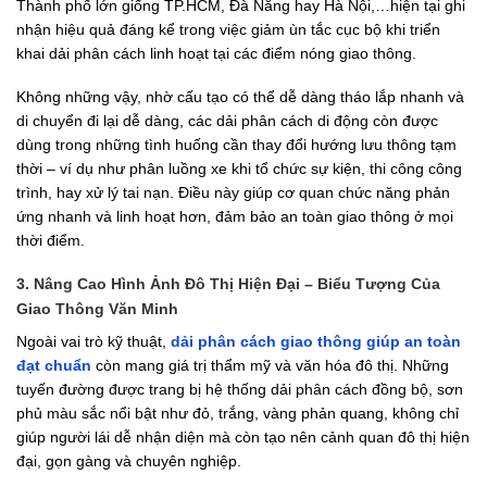
Thành phố lớn giống TP.HCM, Đà Nẵng hay Hà Nội,…hiện tại ghi
nhận hiệu quả đáng kể trong việc giảm ùn tắc cục bộ khi triển
khai dải phân cách linh hoạt tại các điểm nóng giao thông.
Không những vậy, nhờ cấu tạo có thể dễ dàng tháo lắp nhanh và
di chuyển đi lại dễ dàng, các dải phân cách di động còn được
dùng trong những tình huống cần thay đổi hướng lưu thông tạm
thời – ví dụ như phân luồng xe khi tổ chức sự kiện, thi công công
trình, hay xử lý tai nạn. Điều này giúp cơ quan chức năng phản
ứng nhanh và linh hoạt hơn, đảm bảo an toàn giao thông ở mọi
thời điểm.
3. Nâng Cao Hình Ảnh Đô Thị Hiện Đại – Biểu Tượng Của
Giao Thông Văn Minh
Ngoài vai trò kỹ thuật,
dải phân cách giao thông giúp an toàn
đạt chuẩn
còn mang giá trị thẩm mỹ và văn hóa đô thị. Những
tuyến đường được trang bị hệ thống dải phân cách đồng bộ, sơn
phủ màu sắc nổi bật như đỏ, trắng, vàng phản quang, không chỉ
giúp người lái dễ nhận diện mà còn tạo nên cảnh quan đô thị hiện
đại, gọn gàng và chuyên nghiệp.