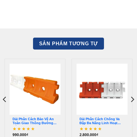
SẢN PHẨM TƯƠNG TỰ
Dải Phân Cách Bảo Vệ An
Dải Phân Cách Chống Va
Toàn Giao Thông Đường
Đập Đa Năng Linh Hoạt
Bộ – AGT0103
Bền Bỉ – AGT0106
990.000
₫
2.800.000
₫
Được xếp hạng
5
5
Được xếp hạng
5
5