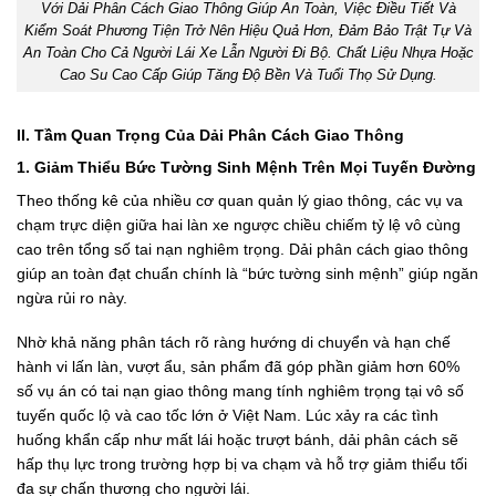
Với Dải Phân Cách Giao Thông Giúp An Toàn, Việc Điều Tiết Và
Kiểm Soát Phương Tiện Trở Nên Hiệu Quả Hơn, Đảm Bảo Trật Tự Và
An Toàn Cho Cả Người Lái Xe Lẫn Người Đi Bộ. Chất Liệu Nhựa Hoặc
Cao Su Cao Cấp Giúp Tăng Độ Bền Và Tuổi Thọ Sử Dụng.
II. Tầm Quan Trọng Của Dải Phân Cách Giao Thông
1. Giảm Thiểu Bức Tường Sinh Mệnh Trên Mọi Tuyến Đường
Theo thống kê của nhiều cơ quan quản lý giao thông, các vụ va
chạm trực diện giữa hai làn xe ngược chiều chiếm tỷ lệ vô cùng
cao trên tổng số tai nạn nghiêm trọng. Dải phân cách giao thông
giúp an toàn đạt chuẩn chính là “bức tường sinh mệnh” giúp ngăn
ngừa rủi ro này.
Nhờ khả năng phân tách rõ ràng hướng di chuyển và hạn chế
hành vi lấn làn, vượt ẩu, sản phẩm đã góp phần giảm hơn 60%
số vụ án có tai nạn giao thông mang tính nghiêm trọng tại vô số
tuyến quốc lộ và cao tốc lớn ở Việt Nam. Lúc xảy ra các tình
huống khẩn cấp như mất lái hoặc trượt bánh, dải phân cách sẽ
hấp thụ lực trong trường hợp bị va chạm và hỗ trợ giảm thiểu tối
đa sự chấn thương cho người lái.