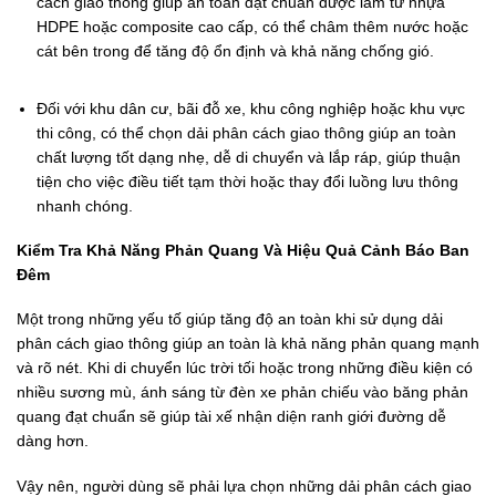
cách giao thông giúp an toàn đạt chuẩn được làm từ nhựa
HDPE hoặc composite cao cấp, có thể châm thêm nước hoặc
cát bên trong để tăng độ ổn định và khả năng chống gió.
Đối với khu dân cư, bãi đỗ xe, khu công nghiệp hoặc khu vực
thi công, có thể chọn dải phân cách giao thông giúp an toàn
chất lượng tốt dạng nhẹ, dễ di chuyển và lắp ráp, giúp thuận
tiện cho việc điều tiết tạm thời hoặc thay đổi luồng lưu thông
nhanh chóng.
Kiểm Tra Khả Năng Phản Quang Và Hiệu Quả Cảnh Báo Ban
Đêm
Một trong những yếu tố giúp tăng độ an toàn khi sử dụng dải
phân cách giao thông giúp an toàn là khả năng phản quang mạnh
và rõ nét. Khi di chuyển lúc trời tối hoặc trong những điều kiện có
nhiều sương mù, ánh sáng từ đèn xe phản chiếu vào băng phản
quang đạt chuẩn sẽ giúp tài xế nhận diện ranh giới đường dễ
dàng hơn.
Vậy nên, người dùng sẽ phải lựa chọn những dải phân cách giao