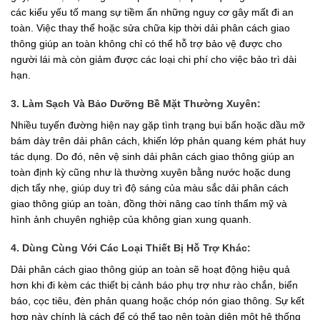
các kiểu yếu tố mang sự tiềm ẩn những nguy cơ gây mất đi an
toàn. Việc thay thế hoặc sửa chữa kịp thời dải phân cách giao
thông giúp an toàn không chỉ có thể hỗ trợ bảo vệ được cho
người lái mà còn giảm được các loại chi phí cho việc bảo trì dài
hạn.
3. Làm Sạch Và Bảo Dưỡng Bề Mặt Thường Xuyên:
Nhiều tuyến đường hiện nay gặp tình trạng bụi bẩn hoặc dầu mỡ
bám dày trên dải phân cách, khiến lớp phản quang kém phát huy
tác dụng. Do đó, nên vệ sinh dải phân cách giao thông giúp an
toàn định kỳ cũng như là thường xuyên bằng nước hoặc dung
dịch tẩy nhẹ, giúp duy trì độ sáng của màu sắc dải phân cách
giao thông giúp an toàn, đồng thời nâng cao tính thẩm mỹ và
hình ảnh chuyên nghiệp của không gian xung quanh.
4. Dùng Cùng Với Các Loại Thiết Bị Hỗ Trợ Khác:
Dải phân cách giao thông giúp an toàn sẽ hoạt động hiệu quả
hơn khi đi kèm các thiết bị cảnh báo phụ trợ như rào chắn, biển
báo, cọc tiêu, đèn phản quang hoặc chóp nón giao thông. Sự kết
hợp này chính là cách để có thể tạo nên toàn diện một hệ thống