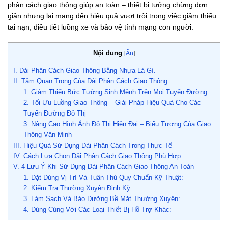
phân cách giao thông giúp an toàn
– thiết bị tưởng chừng đơn
giản nhưng lại mang đến hiệu quả vượt trội trong việc giảm thiểu
tai nạn, điều tiết luồng xe và bảo vệ tính mạng con người.
Nội dung
[
Ẩn
]
I. Dải Phân Cách Giao Thông Bằng Nhựa Là Gì.
II. Tầm Quan Trọng Của Dải Phân Cách Giao Thông
1. Giảm Thiểu Bức Tường Sinh Mệnh Trên Mọi Tuyến Đường
2. Tối Ưu Luồng Giao Thông – Giải Pháp Hiệu Quả Cho Các
Tuyến Đường Đô Thị
3. Nâng Cao Hình Ảnh Đô Thị Hiện Đại – Biểu Tượng Của Giao
Thông Văn Minh
III. Hiệu Quả Sử Dụng Dải Phân Cách Trong Thực Tế
IV. Cách Lựa Chọn Dải Phân Cách Giao Thông Phù Hợp
V. 4 Lưu Ý Khi Sử Dụng Dải Phân Cách Giao Thông An Toàn
1. Đặt Đúng Vị Trí Và Tuân Thủ Quy Chuẩn Kỹ Thuật:
2. Kiểm Tra Thường Xuyên Định Kỳ:
3. Làm Sạch Và Bảo Dưỡng Bề Mặt Thường Xuyên:
4. Dùng Cùng Với Các Loại Thiết Bị Hỗ Trợ Khác: