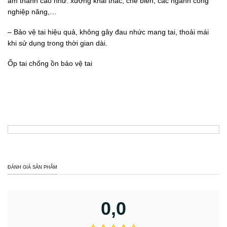
âm thanh cao như: xưởng khai thác, chế biến, các ngành công
nghiệp năng,…
– Bảo vệ tai hiệu quả, không gây đau nhức mang tai, thoải mái
khi sử dụng trong thời gian dài.
Ốp tai chống ồn bảo vệ tai
ĐÁNH GIÁ SẢN PHẨM
0,0