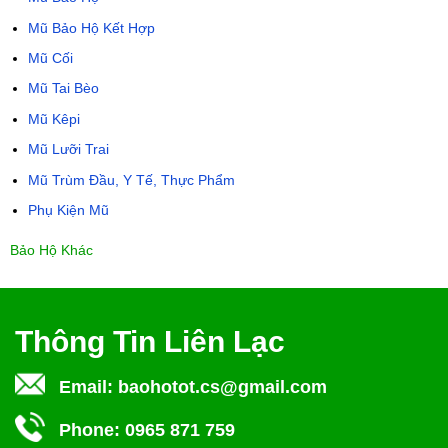
Mũ Bảo Hộ Kết Hợp
Mũ Cối
Mũ Tai Bèo
Mũ Kêpi
Mũ Lưỡi Trai
Mũ Trùm Đầu, Y Tế, Thực Phẩm
Phụ Kiện Mũ
Bảo Hộ Khác
Thông Tin Liên Lạc
Email:
baohotot.cs@gmail.com
Phone:
0965 871 759