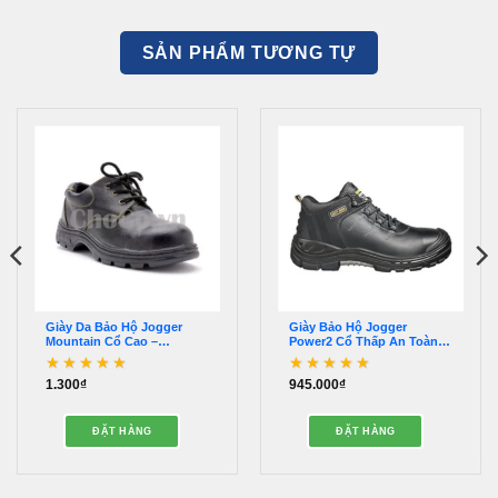
SẢN PHẨM TƯƠNG TỰ
Giày Da Bảo Hộ Jogger
Giày Bảo Hộ Jogger
Mountain Cổ Cao –
Power2 Cổ Thấp An Toàn
GDA0049
Chất Lượng – GDA0045
1.300
₫
945.000
₫
Được xếp hạng
5
5
Được xếp hạng
5
5
sao
sao
.
ĐẶT HÀNG
ĐẶT HÀNG